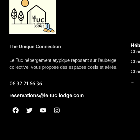
Héb
The Unique Connection
Cham
Le Tuc hébergement atypique reposant sur l’auberge
Cham
collective, vous propose des espaces cosis et aérés.
Cham
...
06 32 21 66 36
reservations@le-tuc-lodge.com