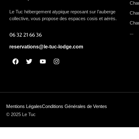
Cham
Le Tuc hébergement atypique reposant sur l’auberge
Cham
collective, vous propose des espaces cosis et aérés.
Cham
...
06 32 21 66 36
reservations@le-tuc-lodge.com
Mentions Légales
Conditions Générales de Ventes
© 2025 Le Tuc